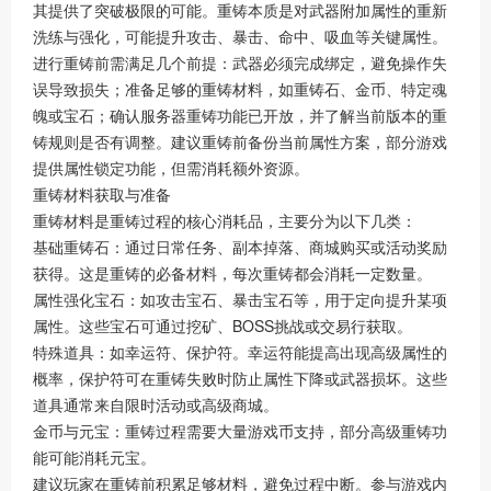
其提供了突破极限的可能。重铸本质是对武器附加属性的重新
洗练与强化，可能提升攻击、暴击、命中、吸血等关键属性。
进行重铸前需满足几个前提：武器必须完成绑定，避免操作失
误导致损失；准备足够的重铸材料，如重铸石、金币、特定魂
魄或宝石；确认服务器重铸功能已开放，并了解当前版本的重
铸规则是否有调整。建议重铸前备份当前属性方案，部分游戏
提供属性锁定功能，但需消耗额外资源。
重铸材料获取与准备
重铸材料是重铸过程的核心消耗品，主要分为以下几类：
基础重铸石：通过日常任务、副本掉落、商城购买或活动奖励
获得。这是重铸的必备材料，每次重铸都会消耗一定数量。
属性强化宝石：如攻击宝石、暴击宝石等，用于定向提升某项
属性。这些宝石可通过挖矿、BOSS挑战或交易行获取。
特殊道具：如幸运符、保护符。幸运符能提高出现高级属性的
概率，保护符可在重铸失败时防止属性下降或武器损坏。这些
道具通常来自限时活动或高级商城。
金币与元宝：重铸过程需要大量游戏币支持，部分高级重铸功
能可能消耗元宝。
建议玩家在重铸前积累足够材料，避免过程中断。参与游戏内