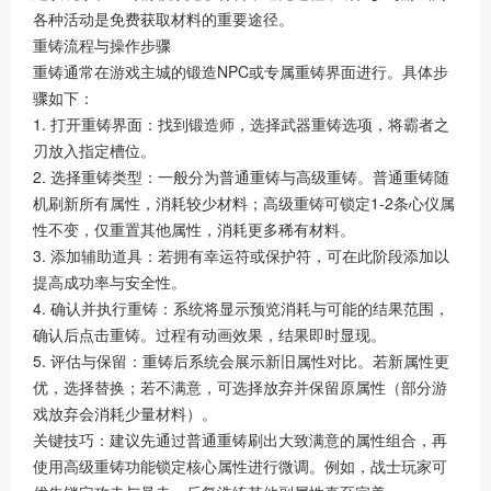
各种活动是免费获取材料的重要途径。
重铸流程与操作步骤
重铸通常在游戏主城的锻造NPC或专属重铸界面进行。具体步
骤如下：
1. 打开重铸界面：找到锻造师，选择武器重铸选项，将霸者之
刃放入指定槽位。
2. 选择重铸类型：一般分为普通重铸与高级重铸。普通重铸随
机刷新所有属性，消耗较少材料；高级重铸可锁定1-2条心仪属
性不变，仅重置其他属性，消耗更多稀有材料。
3. 添加辅助道具：若拥有幸运符或保护符，可在此阶段添加以
提高成功率与安全性。
4. 确认并执行重铸：系统将显示预览消耗与可能的结果范围，
确认后点击重铸。过程有动画效果，结果即时显现。
5. 评估与保留：重铸后系统会展示新旧属性对比。若新属性更
优，选择替换；若不满意，可选择放弃并保留原属性（部分游
戏放弃会消耗少量材料）。
关键技巧：建议先通过普通重铸刷出大致满意的属性组合，再
使用高级重铸功能锁定核心属性进行微调。例如，战士玩家可