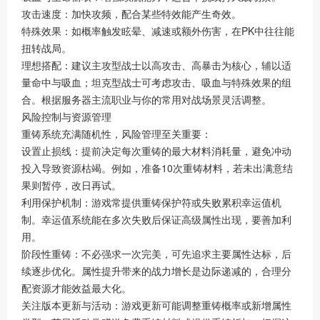
攻击速度：加快攻频，配合某些特效能产生奇效。
特殊效果：如概率触发眩晕、减速或额外伤害，在PK中往往能
扭转战局。
理想搭配：建议主攻型战士以高攻击、高暴击为核心，辅以适
量命中与吸血；坦克型战士可考虑攻击、吸血与特殊效果的组
合。根据服务器主流职业与你的常用对战场景灵活调整。
风险控制与资源管理
重铸系统充满随机性，风险管理至关重要：
设置止损线：提前决定每次重铸的最大材料消耗量，避免冲动
投入导致资源枯竭。例如，准备10次重铸材料，若未出满意结
果则暂停，改日再试。
利用保护机制：游戏常提供重铸保护符或失败累积幸运值机
制。幸运值系统能在多次失败后保证高级属性出现，要善加利
用。
阶段性重铸：不必强求一次完美，可先追求主要属性达标，后
续逐步优化。属性提升带来的战力增长是边际递减的，合理分
配资源才能效益最大化。
关注版本更新与活动：游戏更新可能调整重铸概率或新增属性