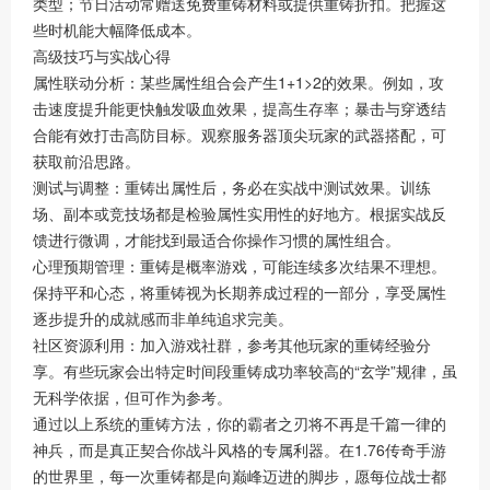
类型；节日活动常赠送免费重铸材料或提供重铸折扣。把握这
些时机能大幅降低成本。
高级技巧与实战心得
属性联动分析：某些属性组合会产生1+1>2的效果。例如，攻
击速度提升能更快触发吸血效果，提高生存率；暴击与穿透结
合能有效打击高防目标。观察服务器顶尖玩家的武器搭配，可
获取前沿思路。
测试与调整：重铸出属性后，务必在实战中测试效果。训练
场、副本或竞技场都是检验属性实用性的好地方。根据实战反
馈进行微调，才能找到最适合你操作习惯的属性组合。
心理预期管理：重铸是概率游戏，可能连续多次结果不理想。
保持平和心态，将重铸视为长期养成过程的一部分，享受属性
逐步提升的成就感而非单纯追求完美。
社区资源利用：加入游戏社群，参考其他玩家的重铸经验分
享。有些玩家会出特定时间段重铸成功率较高的“玄学”规律，虽
无科学依据，但可作为参考。
通过以上系统的重铸方法，你的霸者之刃将不再是千篇一律的
神兵，而是真正契合你战斗风格的专属利器。在1.76传奇手游
的世界里，每一次重铸都是向巅峰迈进的脚步，愿每位战士都